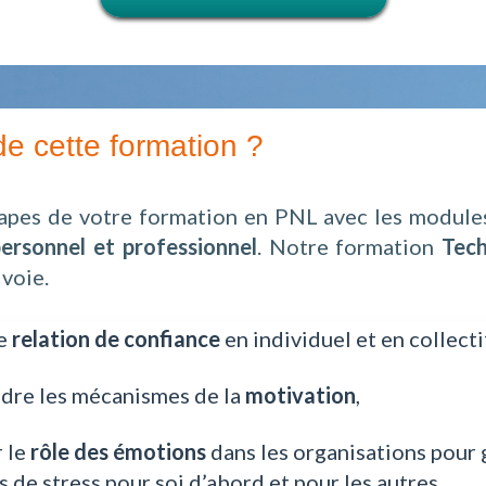
de cette formation ?
tapes de votre formation en PNL avec les modules
rsonnel et professionnel
. Notre formation
Tech
 voie.
ne
relation de confiance
en individuel et en collecti
re les mécanismes de la
motivation
,
r le
rôle des émotions
dans les organisations pour 
s de stress pour soi d’abord et pour les autres,