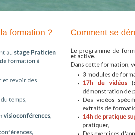
la formation ?
Comment se déro
Le programme de forma
nt au
stage Praticien
et active.
 de formation à
Dans cette formation, v
3 modules de format
r et revoir des
17h de vidéos
(d
démonstration de p
 du temps,
Des vidéos spécif
extraits de formati
en
visioconférences
,
14h de pratique su
pratiquer,
conférences,
Des exercices d'app