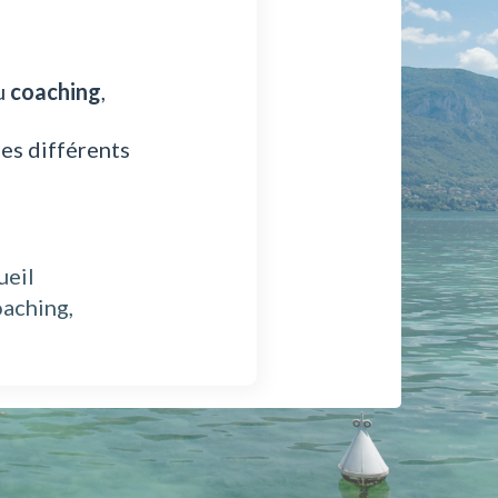
u
coaching
,
es différents
ueil
oaching,