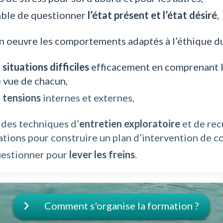
able de questionner
l’état présent et l’état désiré
,
n oeuvre les comportements adaptés à l’éthique d
s
situations difficiles
efficacement en comprenant l
 vue de chacun,
s
tensions
internes et externes,
 des techniques d’
entretien exploratoire
et de rec
tions pour construire un plan d’intervention de c
uestionner pour
lever les freins
.
Comment s'organise la formation ?