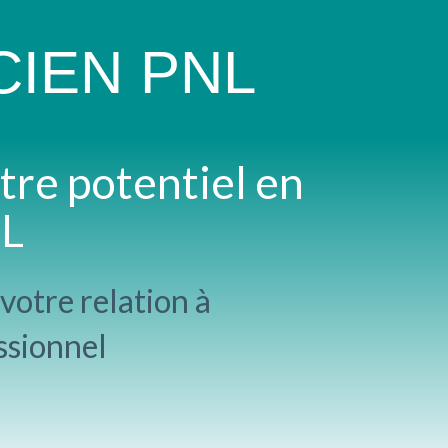
CIEN PNL
tre potentiel en
NL
votre relation à
ssionnel